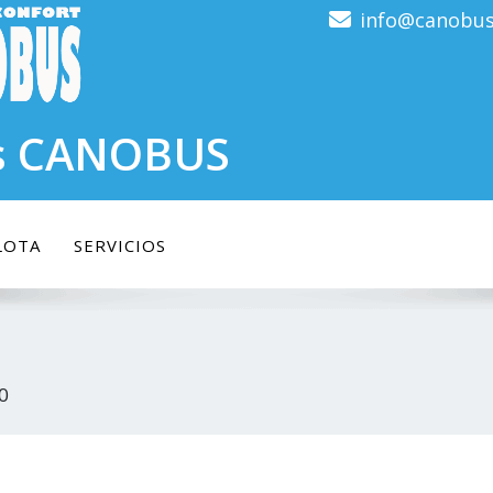
info@canobus
s CANOBUS
LOTA
SERVICIOS
0